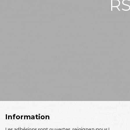
RS
Information
Les adhésions sont ouvertes, rejoignez-nous !