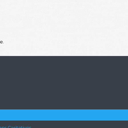
e.
ons Caritatives