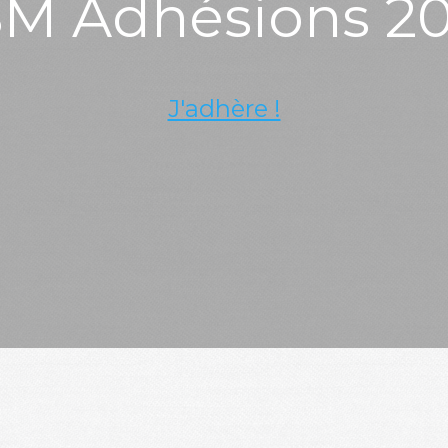
M Adhésions 2
J'adhère !