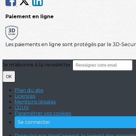
Paiement en ligne
Les paiements en ligne sont protégés par le 3D-Secur
Je m'abonne à la newsletter
OK
Plan du site
Licences
Mentions légales
CGUV
Paramétrer vos cookies
Se connecter
Propulsé par AssoConnect, le logiciel des associati