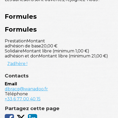
Formules
Formules
Prestation
Montant
adhésion de base
20,00 €
Solidaire
Montant libre (minimum 1,00 €)
adhésion et don
Montant libre (minimum 21,00 €)
J'adhère !
Contacts
Email
dbracq@wanadoo.fr
Téléphone
+33 6 77 00 40 15
Partagez cette page